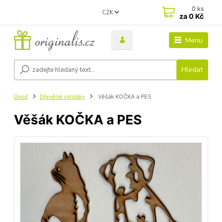
0
ks
CZK
za
0 Kč
Menu
Hledat
Úvod
Dřevěné výrobky
Věšák KOČKA a PES
Věšák KOČKA a PES