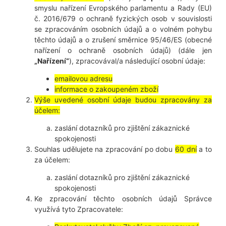
smyslu nařízení Evropského parlamentu a Rady (EU)
č. 2016/679 o ochraně fyzických osob v souvislosti
se zpracováním osobních údajů a o volném pohybu
těchto údajů a o zrušení směrnice 95/46/ES (obecné
nařízení o ochraně osobních údajů) (dále jen
„Nařízení“
), zpracovával/a následující osobní údaje:
emailovou adresu
informace o zakoupeném zboží
Výše uvedené osobní údaje budou zpracovány za
účelem:
zaslání dotazníků pro zjištění zákaznické
spokojenosti
Souhlas udělujete na zpracování po dobu
60 dní
a to
za účelem:
zaslání dotazníků pro zjištění zákaznické
spokojenosti
Ke zpracování těchto osobních údajů Správce
využívá tyto Zpracovatele: