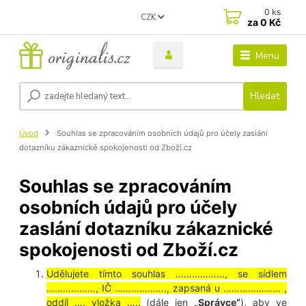
0
ks
CZK
za
0 Kč
Menu
Hledat
Úvod
Souhlas se zpracováním osobních údajů pro účely zaslání
dotazníku zákaznické spokojenosti od Zboží.cz
Souhlas se zpracováním
osobních údajů pro účely
zaslání dotazníku zákaznické
spokojenosti od Zboží.cz
Udělujete tímto souhlas ……………..., se sídlem
………………, IČ ………………., zapsaná u ………………… ,
oddíl …, vložka …..
(dále jen
„Správce“
), aby ve