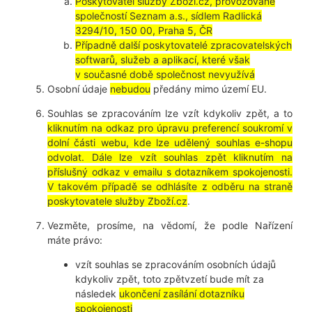
Poskytovatel služby Zboží.cz, provozované
společností Seznam a.s., sídlem Radlická
3294/10, 150 00, Praha 5, ČR
Případně další poskytovatelé zpracovatelských
softwarů, služeb a aplikací, které však
v současné době společnost nevyužívá
Osobní údaje
nebudou
předány mimo území EU.
Souhlas se zpracováním lze vzít kdykoliv zpět, a to
kliknutím na odkaz pro úpravu preferencí soukromí v
dolní části webu, kde lze udělený souhlas e-shopu
odvolat. Dále lze vzít souhlas zpět kliknutím na
příslušný odkaz v emailu s dotazníkem spokojenosti.
V takovém případě se odhlásíte z odběru na straně
poskytovatele služby Zboží.cz
.
Vezměte, prosíme, na vědomí, že podle Nařízení
máte právo:
vzít souhlas se zpracováním osobních údajů
kdykoliv zpět, toto zpětvzetí bude mít za
následek
ukončení zasílání dotazníku
spokojenosti