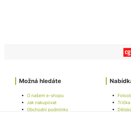
Možná hledáte
Nabídk
O našem e-shopu
Fotoo
Jak nakupovat
Trička
Obchodní podmínky
Dětsk
Kontakty
Hrnky
Samol
Dárko