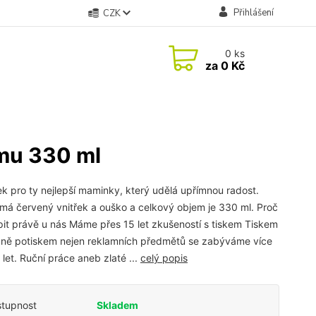
Přihlášení
CZK
0
ks
za
0 Kč
emu 330 ml
k pro ty nejlepší maminky, který udělá upřímnou radost.
má červený vnitřek a ouško a celkový objem je 330 ml. Proč
it právě u nás Máme přes 15 let zkušeností s tiskem Tiskem
ně potiskem nejen reklamních předmětů se zabýváme více
 let. Ruční práce aneb zlaté ...
celý popis
tupnost
Skladem