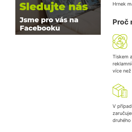
Hrnek 
Proč 
Tiskem 
reklamn
více než 
V případ
zaručuj
druhého 