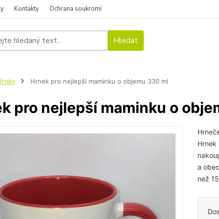
ky
Kontakty
Ochrana soukromí
Hledat
Hrnky
Hrnek pro nejlepší maminku o objemu 330 ml
k pro nejlepší maminku o obj
Hrneče
Hrnek 
nakoup
a obec
než 15
Dos