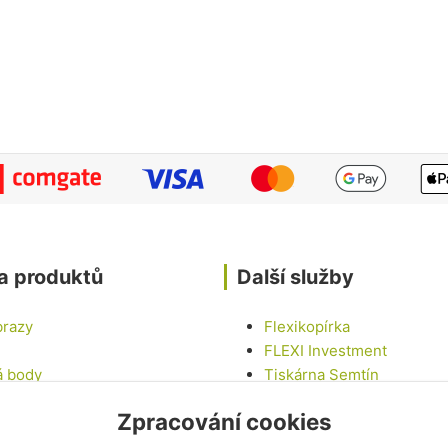
a produktů
Další služby
brazy
Flexikopírka
FLEXI Investment
á body
Tiskárna Semtín
Tinny house U LABE
Zpracování cookies
epky
Chalupa na vesnici
vé sady
LED Car - Mobilní LED ob