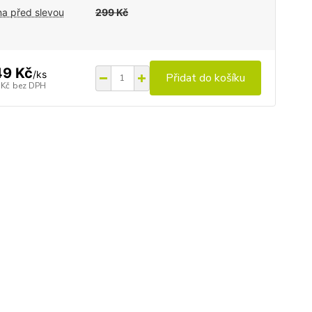
a před slevou
299 Kč
49 Kč
/
ks
Přidat do košíku
 Kč
bez DPH