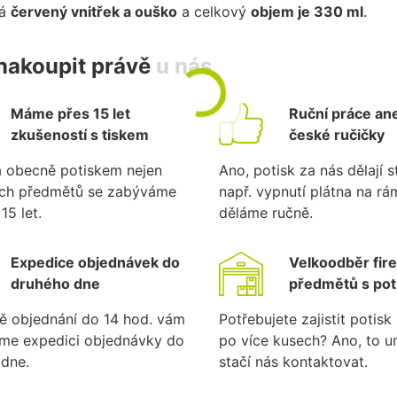
má
červený vnitřek a ouško
a celkový
objem je 330 ml
.
nakoupit právě u nás
Máme přes 15 let
Ruční práce ane
zkušeností s tiskem
české ručičky
a obecně potiskem nejen
Ano, potisk za nás dělají st
ích předmětů se zabýváme
např. vypnutí plátna na r
15 let.
děláme ručně.
Expedice objednávek do
Velkoodběr fir
druhého dne
předmětů s po
ě objednání do 14 hod. vám
Potřebujete zajistit potis
eme expedici objednávky do
po více kusech? Ano, to 
dne.
stačí nás kontaktovat.