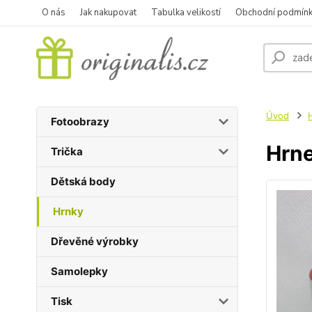
O nás
Jak nakupovat
Tabulka velikostí
Obchodní podmín
Úvod
Fotoobrazy
Hrne
Trička
Dětská body
Hrnky
Dřevěné výrobky
Samolepky
Tisk