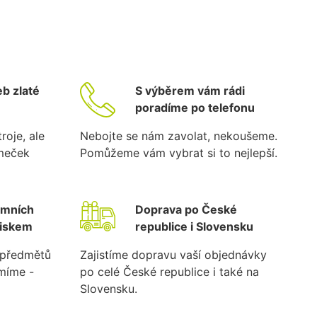
b zlaté
S výběrem vám rádi
poradíme po telefonu
roje, ale
Nebojte se nám zavolat, nekoušeme.
ámeček
Pomůžeme vám vybrat si to nejlepší.
emních
Doprava po České
tiskem
republice i Slovensku
k předmětů
Zajistíme dopravu vaší objednávky
umíme -
po celé České republice i také na
Slovensku.