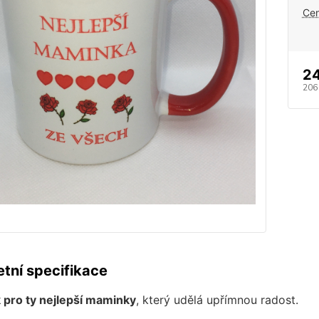
Cen
2
206
tní specifikace
 pro ty nejlepší maminky
, který udělá upřímnou radost.