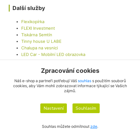
Další služby
Flexikopírka
FLEXI Investment
Tiskárna Semtín
Tinny house U LABE
Chalupa na vesnici
LED Car - Mobilní LED obrazovka
Zpracování cookies
Kontaktujte nás
Náš e-shop a partneři potřebují Váš
souhlas
s použitím souborů
cookies, aby Vám mohli zobrazovat informace týkající se Vašich
zájmů.
info@originalis.cz
Nastavení
Souhlasím
Souhlas můžete odmítnout
zde
.
Vytvořeno na
Eshop-rychle.cz