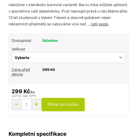
nabízíme v kterékoliv barevné variantě. Barvu trika můžete upřesnit
v poznámce vaší objednávky. Proč nakoupit právě u nás Máme přes
15 let zkušeností s tiskem Tiskem a obecně potiskem nejen
reklamních předmětů se zabýváme více než ...
celý popis
Dostupnost
Skladem
Velikost
Cena před
399 Kč
slevou
299 Kč
/
ks
247 Kč
bez DPH
Přidat do košíku
Kompletní specifikace