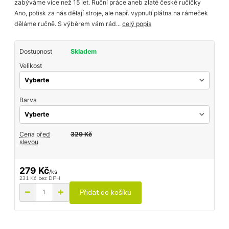
zabýváme více než 15 let. Ruční práce aneb zlaté české ručičky
Ano, potisk za nás dělají stroje, ale např. vypnutí plátna na rámeček
děláme ručně. S výběrem vám rád...
celý popis
Dostupnost
Skladem
Velikost
Barva
Cena před
329 Kč
slevou
279 Kč
/
ks
231 Kč
bez DPH
Přidat do košíku