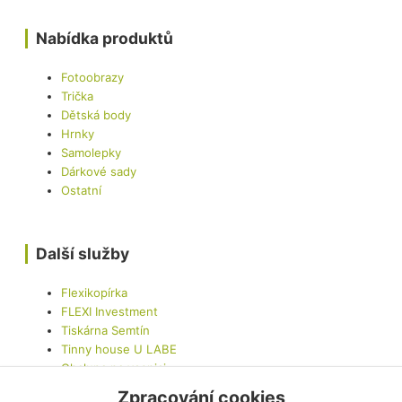
Nabídka produktů
Fotoobrazy
Trička
Dětská body
Hrnky
Samolepky
Dárkové sady
Ostatní
Další služby
Flexikopírka
FLEXI Investment
Tiskárna Semtín
Tinny house U LABE
Chalupa na vesnici
LED Car - Mobilní LED obrazovka
Zpracování cookies