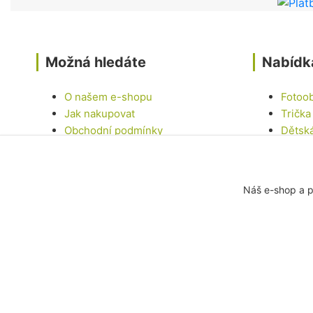
Možná hledáte
Nabídk
O našem e-shopu
Fotoo
Jak nakupovat
Trička
Obchodní podmínky
Dětsk
Kontakty
Hrnky
Samol
Dárko
Náš e-shop a p
Ostatn