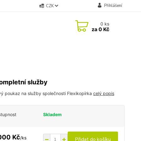
Přihlášení
CZK
0
ks
za
0 Kč
ompletní služby
ý poukaz na služby společnosti Flexikopírka
celý popis
tupnost
Skladem
000 Kč
/
ks
Přidat do košíku