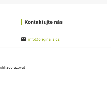
Kontaktujte nás
info@originalis.cz
razovka
ohli zobrazovat
Vytvořeno na
Eshop-rychle.cz