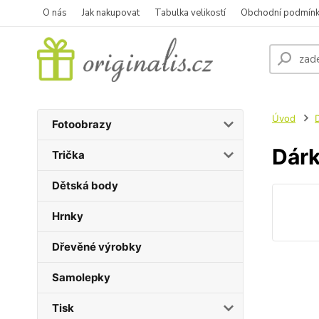
O nás
Jak nakupovat
Tabulka velikostí
Obchodní podmín
Úvod
Fotoobrazy
Dárk
Trička
Dětská body
Hrnky
Dřevěné výrobky
Samolepky
Tisk