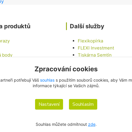
a produktů
Další služby
brazy
Flexikopírka
FLEXI Investment
á body
Tiskárna Semtín
Tinny house U LABE
Zpracování cookies
epky
Chalupa na vesnici
vé sady
LED Car - Mobilní LED ob
artneři potřebují Váš
souhlas
s použitím souborů cookies, aby Vám m
í
informace týkající se Vašich zájmů.
Nastavení
Souhlasím
Souhlas můžete odmítnout
zde
.