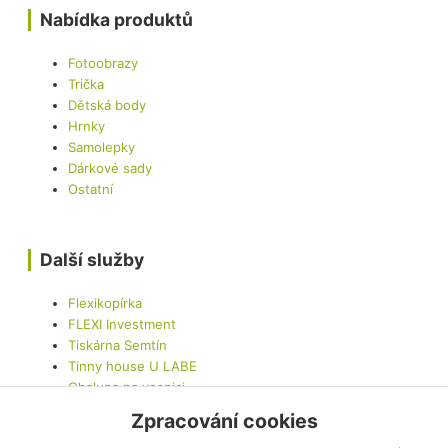
Nabídka produktů
Fotoobrazy
Trička
Dětská body
Hrnky
Samolepky
Dárkové sady
Ostatní
Další služby
Flexikopírka
FLEXI Investment
Tiskárna Semtín
Tinny house U LABE
Chalupa na vesnici
LED Car - Mobilní LED obrazovka
Zpracování cookies