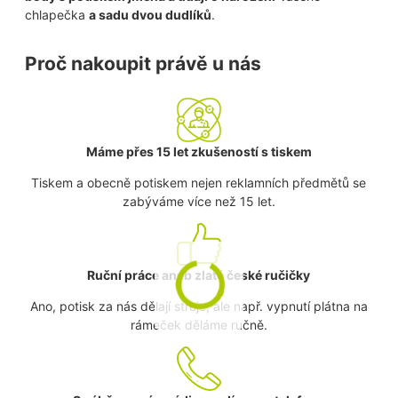
chlapečka
a sadu dvou dudlíků
.
Proč nakoupit právě u nás
Máme přes 15 let zkušeností s tiskem
Tiskem a obecně potiskem nejen reklamních předmětů se
zabýváme více než 15 let.
Ruční práce aneb zlaté české ručičky
Ano, potisk za nás dělají stroje, ale např. vypnutí plátna na
rámeček děláme ručně.