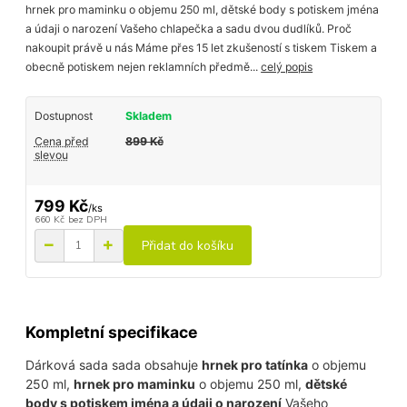
hrnek pro maminku o objemu 250 ml, dětské body s potiskem jména
a údaji o narození Vašeho chlapečka a sadu dvou dudlíků. Proč
nakoupit právě u nás Máme přes 15 let zkušeností s tiskem Tiskem a
obecně potiskem nejen reklamních předmě...
celý popis
Dostupnost
Skladem
Cena před
899 Kč
slevou
799 Kč
/
ks
660 Kč
bez DPH
Přidat do košíku
Kompletní specifikace
Dárková sada sada obsahuje
hrnek pro tatínka
o objemu
250 ml,
hrnek pro maminku
o objemu 250 ml,
dětské
body s potiskem jména a údaji o narození
Vašeho