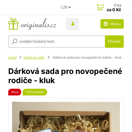
0
ks
CZK
za
0 Kč
Menu
Hledat
Úvod
Dárkové sady
Dárková sada pro novopečené rodiče - kluk
Dárková sada pro novopečené
rodiče - kluk
Akce
TOP produkt