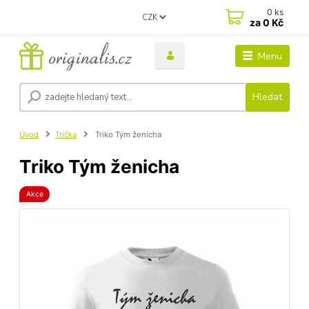
0
ks
CZK
za
0 Kč
Menu
Hledat
Úvod
Trička
Triko Tým ženicha
Triko Tým ženicha
Akce