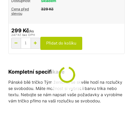
Dostupnost
Skladem
Cena před
329 Kč
slevou
299 Kč
/
ks
247 Kč
bez DPH
Přidat do košíku
Kompletní specifikace
Pánské bílé tričko Tým ženicha, se skvěle hodí na rozlučky
se svobodou. Máte možnost si vybrat i barvu trika nebo
textu. Nebojte se nám napsat vaše požadavky a vyrobíme
vám tričko přímo na vaši rozlučku se svobodou.