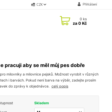
Přihlášení
CZK
0
ks
za
0 Kč
e pracuji aby se měl můj pes dobře
 pro milovníky a milovnice pejsků. Možnost vyrobit v různých
stech i barvách. Pokud není barva na výběr, zadejte prosím
avek do zprávy k objednávce.
celý popis
tupnost
Skladem