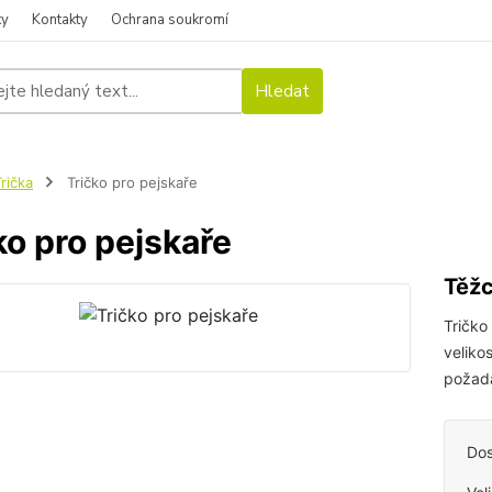
ky
Kontakty
Ochrana soukromí
Hledat
rička
Tričko pro pejskaře
ko pro pejskaře
Těžc
Tričko
veliko
požad
Dos