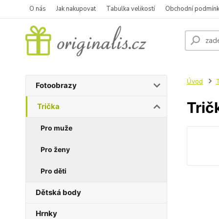
O nás
Jak nakupovat
Tabulka velikostí
Obchodní podmín
Úvod
T
Fotoobrazy
Trič
Trička
Pro muže
Pro ženy
Pro děti
Dětská body
Hrnky