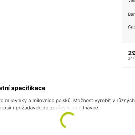
Vel
Bar
Cen
29
247
tní specifikace
ro milovníky a milovnice pejsků. Možnost vyrobit v různých
 prosím požadavek do zprávy k objednávce.