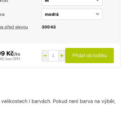
ikost
va
a před slevou
399 Kč
9 Kč
/
ks
Přidat do košíku
 Kč
bez DPH
 velikostech i barvách. Pokud není barva na výběr,