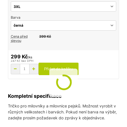
Barva
Cena před
399 Kč
slevou
299 Kč
/
ks
247 Kč
bez DPH
Přidat do košíku
Kompletní specifikace
Tričko pro milovníky a milovnice pejsků. Možnost vyrobit v
různých velikostech i barvách. Pokud není barva na výběr,
zadejte prosím požadavek do zprávy k objednávce.