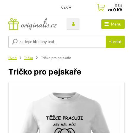
0
ks
CZK
za
0 Kč
Menu
Hledat
Úvod
Trička
Tričko pro pejskaře
Tričko pro pejskaře