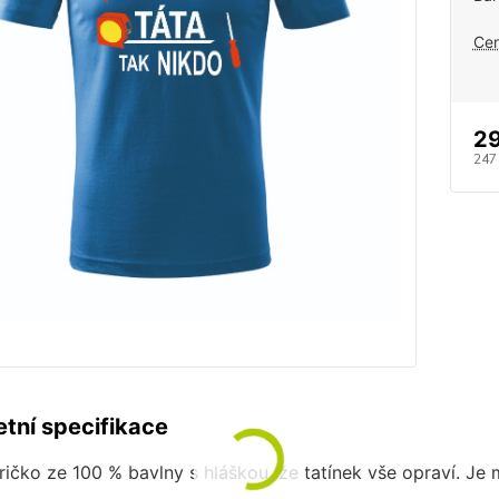
Cen
29
247
tní specifikace
ričko ze 100 % bavlny s hláškou, že tatínek vše opraví. Je 