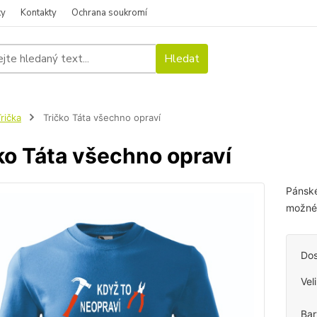
ky
Kontakty
Ochrana soukromí
Hledat
rička
Tričko Táta všechno opraví
ko Táta všechno opraví
Pánské
možné 
Dos
Vel
Bar