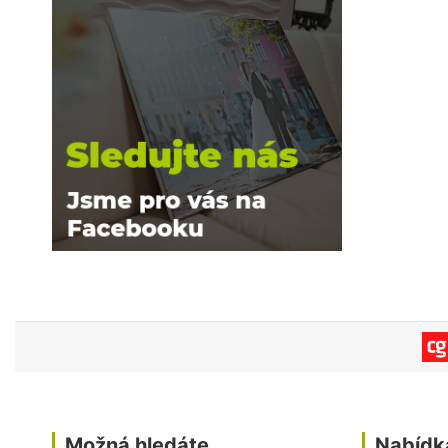
Možná hledáte
Nabídk