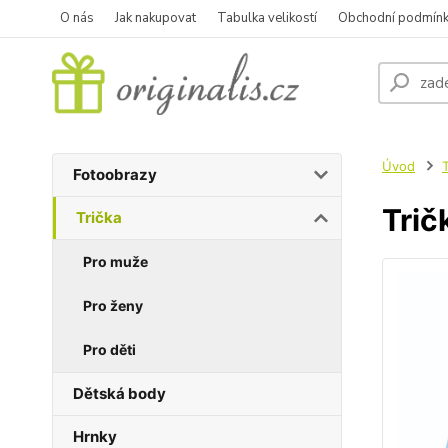
O nás
Jak nakupovat
Tabulka velikostí
Obchodní podmín
Úvod
T
Fotoobrazy
Trič
Trička
Pro muže
Pro ženy
Pro děti
Dětská body
Hrnky