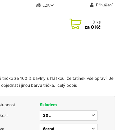
Přihlášení
CZK
0
ks
za
0 Kč
 tričko ze 100 % bavlny s hláškou, že tatínek vše opraví. Je
objednat i jinou barvu trička.
celý popis
tupnost
Skladem
ikost
va