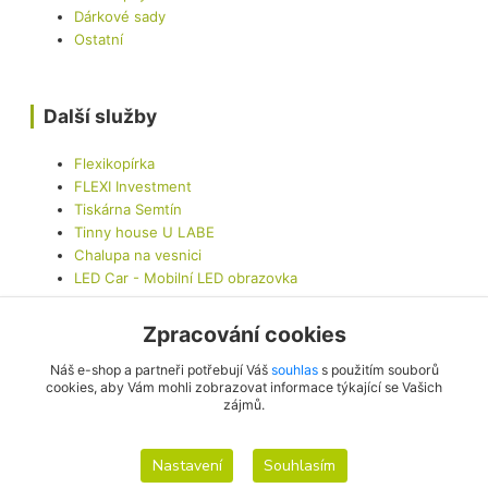
Dárkové sady
Ostatní
Další služby
Flexikopírka
FLEXI Investment
Tiskárna Semtín
Tinny house U LABE
Chalupa na vesnici
LED Car - Mobilní LED obrazovka
Zpracování cookies
Kontaktujte nás
Náš e-shop a partneři potřebují Váš
souhlas
s použitím souborů
cookies, aby Vám mohli zobrazovat informace týkající se Vašich
zájmů.
info@originalis.cz
Nastavení
Souhlasím