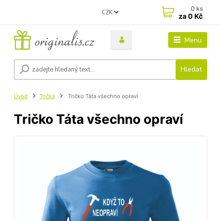
0
ks
CZK
za
0 Kč
Menu
Hledat
Úvod
Trička
Tričko Táta všechno opraví
Tričko Táta všechno opraví