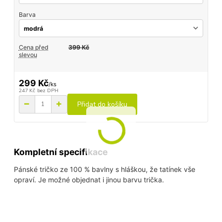
Barva
Cena před
399 Kč
slevou
299 Kč
/
ks
247 Kč
bez DPH
Přidat do košíku
Kompletní specifikace
Pánské tričko ze 100 % bavlny s hláškou, že tatínek vše
opraví. Je možné objednat i jinou barvu trička.