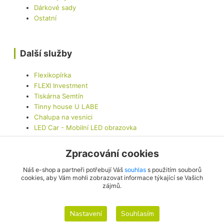
Dárkové sady
Ostatní
Další služby
Flexikopírka
FLEXI Investment
Tiskárna Semtín
Tinny house U LABE
Chalupa na vesnici
LED Car - Mobilní LED obrazovka
Zpracování cookies
Kontaktujte nás
Náš e-shop a partneři potřebují Váš
souhlas
s použitím souborů
cookies, aby Vám mohli zobrazovat informace týkající se Vašich
zájmů.
info@originalis.cz
Nastavení
Souhlasím