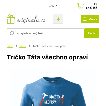
0
ks
CZK
za
0 Kč
Menu
Hledat
Úvod
Trička
Tričko Táta všechno opraví
Tričko Táta všechno opraví