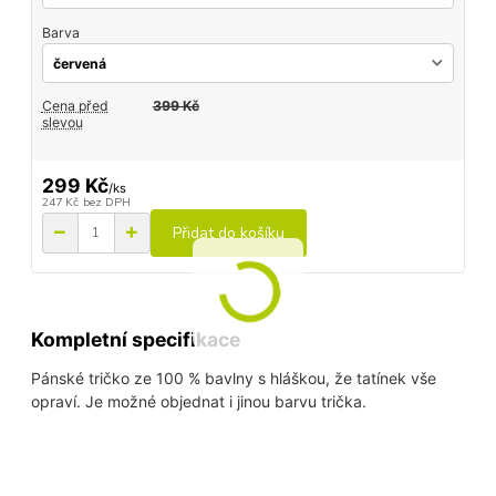
Barva
Cena před
399 Kč
slevou
299 Kč
/
ks
247 Kč
bez DPH
Přidat do košíku
Kompletní specifikace
Pánské tričko ze 100 % bavlny s hláškou, že tatínek vše
opraví. Je možné objednat i jinou barvu trička.