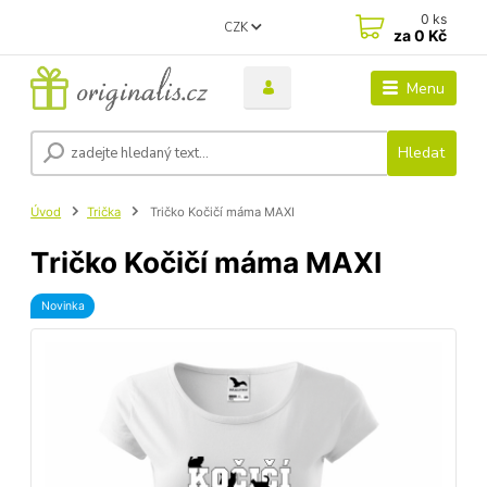
0
ks
CZK
za
0 Kč
Menu
Hledat
Úvod
Trička
Tričko Kočičí máma MAXI
Tričko Kočičí máma MAXI
Novinka