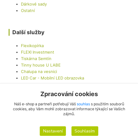
Dárkové sady
Ostatní
Další služby
Flexikopírka
FLEXI Investment
Tiskárna Semtín
Tinny house U LABE
Chalupa na vesnici
LED Car - Mobilní LED obrazovka
Zpracování cookies
Kontaktujte nás
Náš e-shop a partneři potřebují Váš
souhlas
s použitím souborů
cookies, aby Vám mohli zobrazovat informace týkající se Vašich
zájmů.
info@originalis.cz
Nastavení
Souhlasím