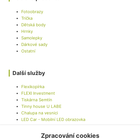
Fotoobrazy
Trička
Dětská body
Hrnky
Samolepky
Dárkové sady
Ostatní
Další služby
Flexikopírka
FLEXI Investment
Tiskárna Semtín
Tinny house U LABE
Chalupa na vesnici
LED Car - Mobilní LED obrazovka
Zpracování cookies