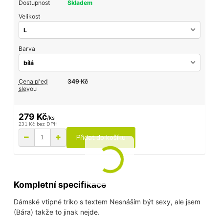
Dostupnost
Skladem
Velikost
Barva
Cena před
349 Kč
slevou
279 Kč
/
ks
231 Kč
bez DPH
Přidat do košíku
Kompletní specifikace
Dámské vtipné triko s textem Nesnáším být sexy, ale jsem
(Bára) takže to jinak nejde.