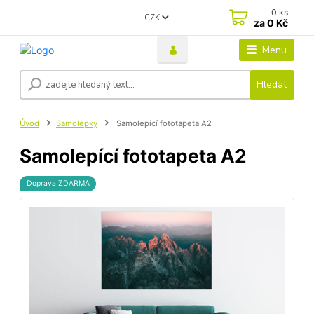
0
ks
CZK
za
0 Kč
Menu
Hledat
Úvod
Samolepky
Samolepící fototapeta A2
Samolepící fototapeta A2
Doprava ZDARMA