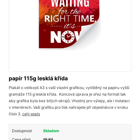
papír 115g lesklá křída
Plakát o velikosti A3 s vaší vlastní grafikou, vytištěný na papíru vyšší
gramáže 115 g lesklá křída. Koncová úprava je ořez na formát tak
aby grafika byla bez bílých okrajů. Vhodný pro výlepy, ale i instalaci
v interiérech. Vaši grafiku pro tisk nahrajete při objednávce v kroku
číslo 3.
celý popis
Dostupnost
Skladem
Cena před
15 Kč