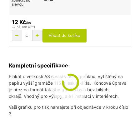
slevou
12 Kč
/
ks
10 Kč
bez DPH
Přidat do košíku
Kompletní specifikace
Plakát o velikosti A3 s vaší vlastní grafikou, vytištěný na
papíru vyšší gramáže 115 g lesklá křída. Koncová úprava
je ořez na formát tak aby grafika byla bez bílých
okrajů. Vhodný pro výlepy, ale i instalaci v interiérech.
Vaši grafiku pro tisk nahrajete při objednávce v kroku číslo
3.