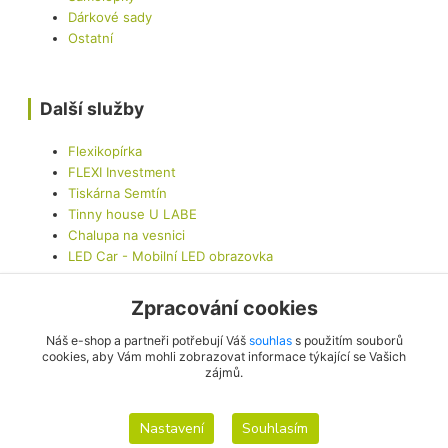
Dárkové sady
Ostatní
Další služby
Flexikopírka
FLEXI Investment
Tiskárna Semtín
Tinny house U LABE
Chalupa na vesnici
LED Car - Mobilní LED obrazovka
Zpracování cookies
Kontaktujte nás
Náš e-shop a partneři potřebují Váš
souhlas
s použitím souborů
cookies, aby Vám mohli zobrazovat informace týkající se Vašich
zájmů.
info@originalis.cz
Nastavení
Souhlasím