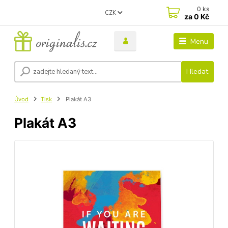
0
ks
CZK
za
0 Kč
Menu
Hledat
Úvod
Tisk
Plakát A3
Plakát A3