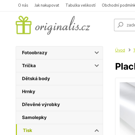
O nás
Jak nakupovat
Tabulka velikostí
Obchodní podmín
Úvod
Fotoobrazy
Plac
Trička
Dětská body
Hrnky
Dřevěné výrobky
Samolepky
Tisk