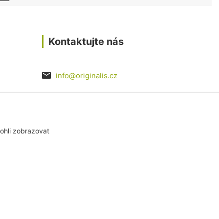
Kontaktujte nás
info@originalis.cz
razovka
ohli zobrazovat
Vytvořeno na
Eshop-rychle.cz