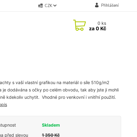
Přihlášení
CZK
0
ks
za
0 Kč
lachty s vaší vlastní grafikou na materiál o síle 510g/m2
a je dodávána s očky po celém obvodu, tak aby jste ji mohli
ně kdekoliv uchytit. Vhodné pro venkovní i vnitřní použití.
opis
tupnost
Skladem
a před slevou
1 350 Kč