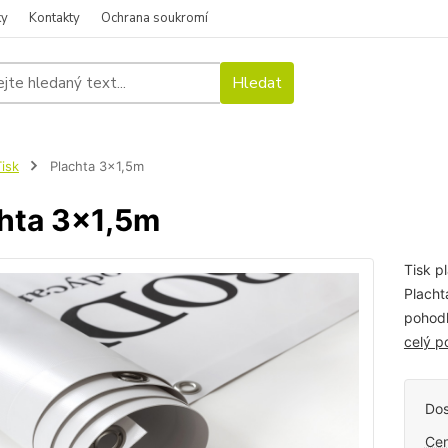
ky
Kontakty
Ochrana soukromí
Hledat
Tisk
Plachta 3x1,5m
hta 3x1,5m
Tisk p
Placht
pohodl
celý p
Dos
Cen