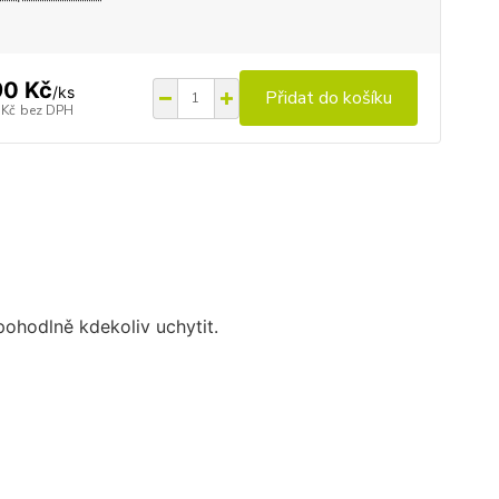
90 Kč
/
ks
Přidat do košíku
 Kč
bez DPH
pohodlně kdekoliv uchytit.