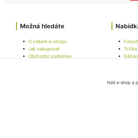
Možná hledáte
Nabídk
O našem e-shopu
Fotoo
Jak nakupovat
Trička
Obchodní podmínky
Dětsk
Kontakty
Hrnky
Samol
Dárko
Náš e-shop a p
Ostatn