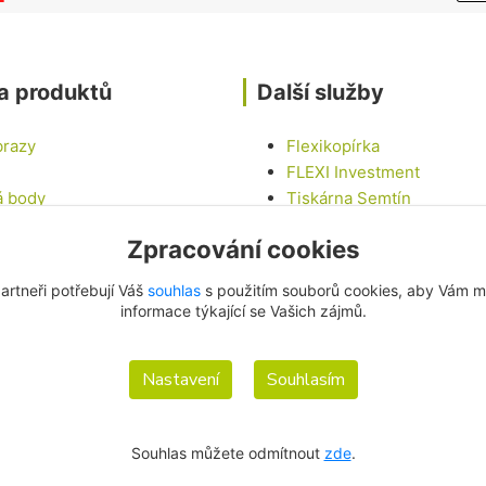
a produktů
Další služby
brazy
Flexikopírka
FLEXI Investment
á body
Tiskárna Semtín
Tinny house U LABE
Zpracování cookies
epky
Chalupa na vesnici
vé sady
LED Car - Mobilní LED ob
artneři potřebují Váš
souhlas
s použitím souborů cookies, aby Vám m
í
informace týkající se Vašich zájmů.
Nastavení
Souhlasím
Souhlas můžete odmítnout
zde
.