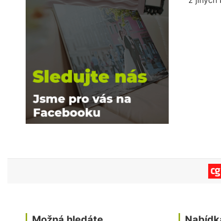
z jiných
Možná hledáte
Nabídk