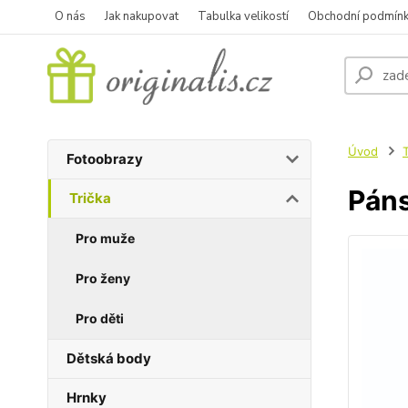
O nás
Jak nakupovat
Tabulka velikostí
Obchodní podmín
Úvod
T
Fotoobrazy
Páns
Trička
Pro muže
Pro ženy
Pro děti
Dětská body
Hrnky