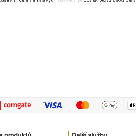
 barev trika a na tmavých barvách je potisk textu bílou bar
a produktů
Další služby