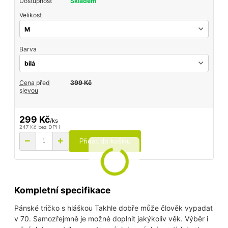
Dostupnost
Skladem
Velikost
Barva
Cena před
399 Kč
slevou
299 Kč
/
ks
247 Kč
bez DPH
Přidat do košíku
Kompletní specifikace
Pánské tričko s hláškou Takhle dobře může člověk vypadat
v 70. Samozřejmně je možné doplnit jakýkoliv věk. Výběr i