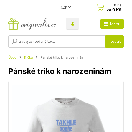
0
ks
CZK
za
0 Kč
Menu
Hledat
Úvod
Trička
Pánské triko k narozeninám
Pánské triko k narozeninám