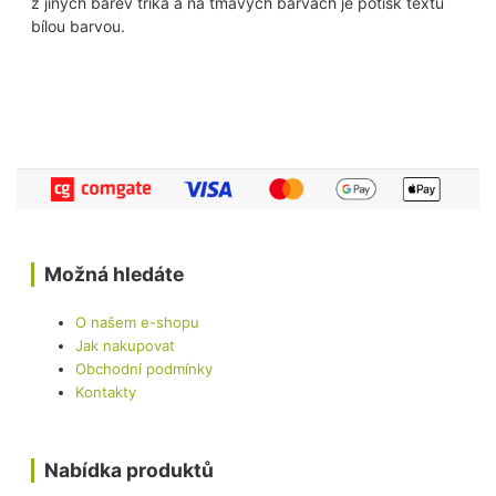
z jiných barev trika a na tmavých barvách je potisk textu
bílou barvou.
Možná hledáte
O našem e-shopu
Jak nakupovat
Obchodní podmínky
Kontakty
Nabídka produktů