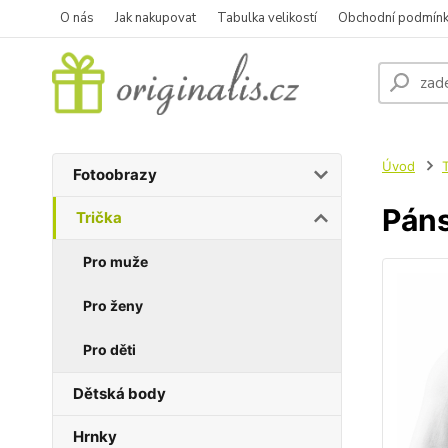
O nás
Jak nakupovat
Tabulka velikostí
Obchodní podmín
Úvod
T
Fotoobrazy
Páns
Trička
Pro muže
Pro ženy
Pro děti
Dětská body
Hrnky