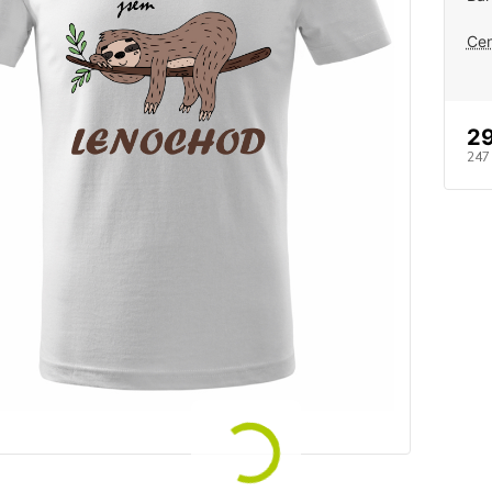
Cen
29
247