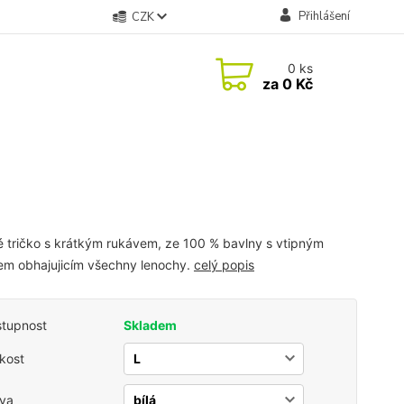
Přihlášení
CZK
0
ks
za
0 Kč
 tričko s krátkým rukávem, ze 100 % bavlny s vtipným
em obhajujicím všechny lenochy.
celý popis
tupnost
Skladem
ikost
va