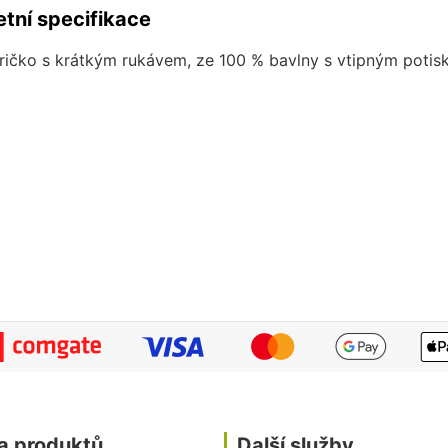
tní specifikace
ričko s krátkým rukávem, ze 100 % bavlny s vtipným potis
a produktů
Další služby