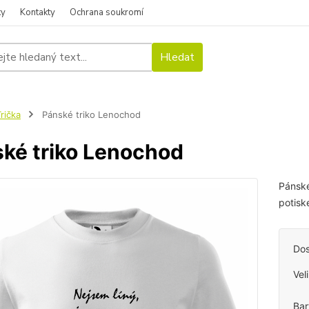
ky
Kontakty
Ochrana soukromí
Hledat
rička
Pánské triko Lenochod
ké triko Lenochod
Pánské
potisk
Dos
Vel
Bar