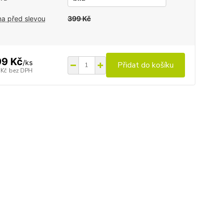
a před slevou
399 Kč
9 Kč
/
ks
Přidat do košíku
 Kč
bez DPH