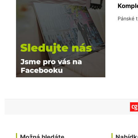
Komple
Pánské t
Možná hledáte
Nabídk