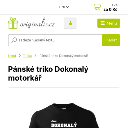
0
ks
CZK
za
0 Kč
Menu
Hledat
Úvod
Trička
Pánské triko Dokonalý motorkář
Pánské triko Dokonalý
motorkář