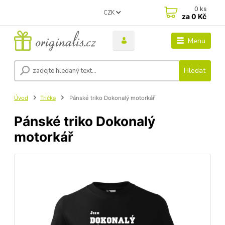
0
ks
CZK
za
0 Kč
Menu
Hledat
Úvod
Trička
Pánské triko Dokonalý motorkář
Pánské triko Dokonalý
motorkář