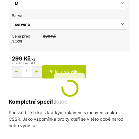
Barva
Cena před
399 Kč
slevou
299 Kč
/
ks
247 Kč
bez DPH
Přidat do košíku
Kompletní specifikace
Pánské bílé triko s krátkým rukávem s motiven znaku
ČSSR. Jako vzpomínka pro ty kteří se v této době narodili
nebo vyrůstali.