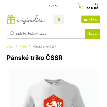
0
ks
CZK
za
0 Kč
Menu
Hledat
Úvod
Trička
Pánské triko ČSSR
Pánské triko ČSSR