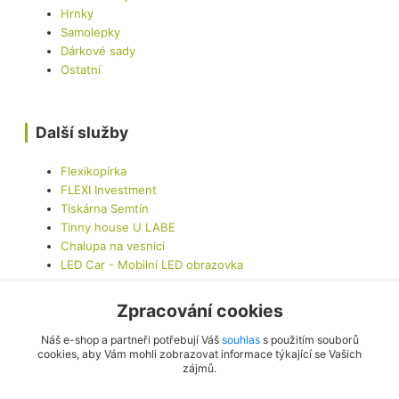
Hrnky
Samolepky
Dárkové sady
Ostatní
Další služby
Flexikopírka
FLEXI Investment
Tiskárna Semtín
Tinny house U LABE
Chalupa na vesnici
LED Car - Mobilní LED obrazovka
Zpracování cookies
Kontaktujte nás
Náš e-shop a partneři potřebují Váš
souhlas
s použitím souborů
cookies, aby Vám mohli zobrazovat informace týkající se Vašich
zájmů.
info@originalis.cz