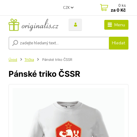
0
ks
CZK
za
0 Kč
Menu
Hledat
Úvod
Trička
Pánské triko ČSSR
Pánské triko ČSSR