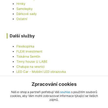
Hrnky
Samolepky
Dárkové sady
Ostatní
Další služby
Flexikopírka
FLEXI Investment
Tiskárna Semtín
Tinny house U LABE
Chalupa na vesnici
LED Car - Mobilní LED obrazovka
Zpracování cookies
Kontaktujte nás
Náš e-shop a partneři potřebují Váš
souhlas
s použitím souborů
cookies, aby Vám mohli zobrazovat informace týkající se Vašich
zájmů.
info@originalis.cz