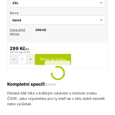
Barva
Cena před
399 Kč
slevou
299 Kč
/
ks
247 Kč
bez DPH
Přidat do košíku
Kompletní specifikace
Pánské bílé triko s krátkým rukávem s motiven znaku
ČSSR. Jako vzpomínka pro ty kteří se v této době narodili
nebo vyrůstali.