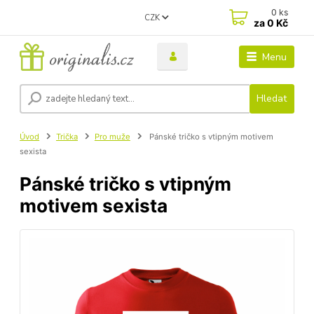
0
ks
CZK
za
0 Kč
Menu
Hledat
Úvod
Trička
Pro muže
Pánské tričko s vtipným motivem
sexista
Pánské tričko s vtipným
motivem sexista