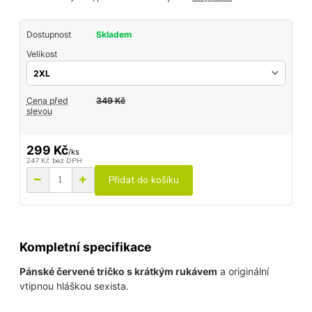
Dostupnost
Skladem
Velikost
Cena před
349 Kč
slevou
299 Kč
/
ks
247 Kč
bez DPH
Přidat do košíku
Kompletní specifikace
Pánské červené tričko s krátkým rukávem
a originální
vtipnou hláškou sexista.