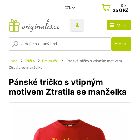
0
ks
CZK
za
0 Kč
Menu
Hledat
Úvod
Trička
Pro muže
Pánské tričko s vtipným motivem
Ztratila se manželka
Pánské tričko s vtipným
motivem Ztratila se manželka