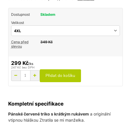
Dostupnost
Skladem
Velikost
Cena před
349 Kč
slevou
299 Kč
/
ks
247 Kč
bez DPH
Přidat do košíku
Kompletní specifikace
Pánské červené triko s krátkým rukávem
a originální
vtipnou hláškou Ztratila se mi manželka.