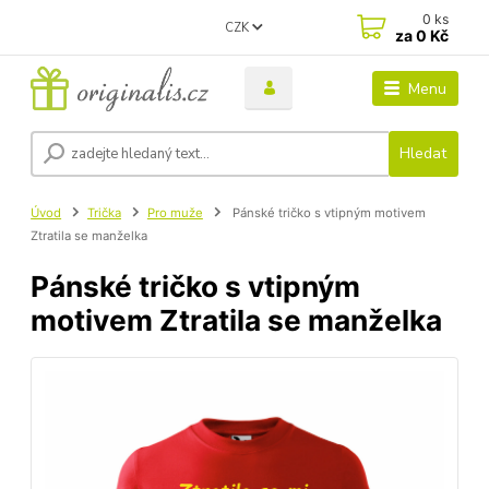
0
ks
CZK
za
0 Kč
Menu
Hledat
Úvod
Trička
Pro muže
Pánské tričko s vtipným motivem
Ztratila se manželka
Pánské tričko s vtipným
motivem Ztratila se manželka