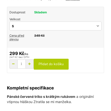
Dostupnost
Skladem
Velikost
Cena před
349 Kč
slevou
299 Kč
/
ks
247 Kč
bez DPH
Přidat do košíku
Kompletní specifikace
Pánské červené triko s krátkým rukávem
a originální
vtipnou hláškou Ztratila se mi manželka.