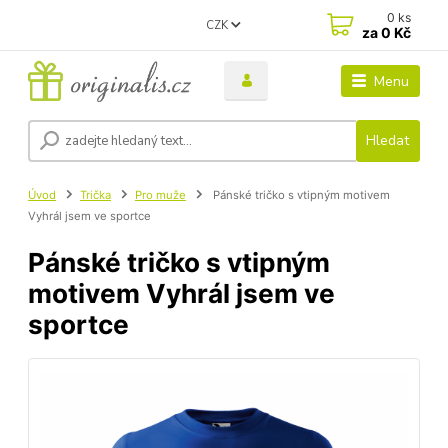
0
ks
CZK
za
0 Kč
Menu
Hledat
Úvod
Trička
Pro muže
Pánské tričko s vtipným motivem
Vyhrál jsem ve sportce
Pánské tričko s vtipným
motivem Vyhrál jsem ve
sportce