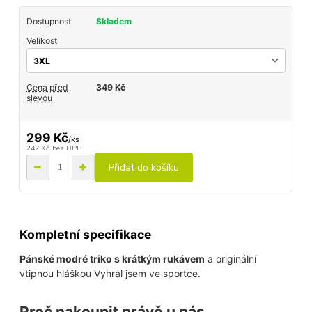
Dostupnost
Skladem
Velikost
Cena před
349 Kč
slevou
299 Kč
/
ks
247 Kč
bez DPH
Přidat do košíku
Kompletní specifikace
Pánské modré triko s krátkým rukávem
a originální
vtipnou hláškou Vyhrál jsem ve sportce.
Proč nakoupit právě u nás