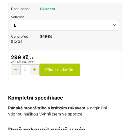
Dostupnost
Skladem
Velikost
Cena před
349 Kč
slevou
299 Kč
/
ks
247 Kč
bez DPH
Přidat do košíku
Kompletní specifikace
Pánské modré triko s krátkým rukávem
a originální
vtipnou hláškou Vyhrál jsem ve sportce.
Proč nakoupit právě u nás