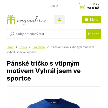
0
ks
CZK
za
0 Kč
Menu
Hledat
Úvod
Trička
Pro muže
Pánské tričko s vtipným motivem
Vyhrál jsem ve sportce
Pánské tričko s vtipným
motivem Vyhrál jsem ve
sportce