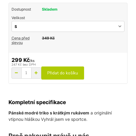
Dostupnost
Skladem
Velikost
Cena před
349 Kč
slevou
299 Kč
/
ks
247 Kč
bez DPH
Přidat do košíku
Kompletní specifikace
Pánské modré triko s krátkým rukávem
a originální
vtipnou hláškou Vyhrál jsem ve sportce.
Proč nakoupit právě u nás