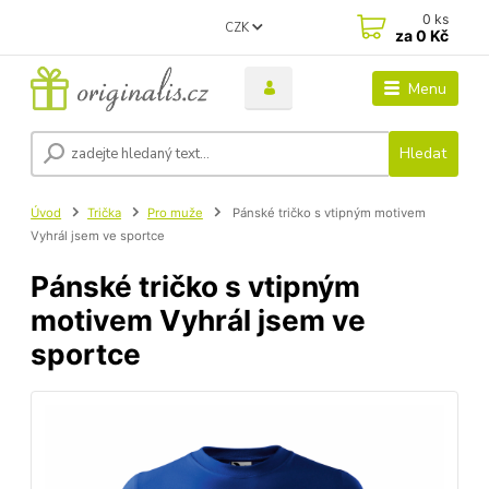
0
ks
CZK
za
0 Kč
Menu
Hledat
Úvod
Trička
Pro muže
Pánské tričko s vtipným motivem
Vyhrál jsem ve sportce
Pánské tričko s vtipným
motivem Vyhrál jsem ve
sportce