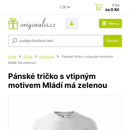
0
ks
CZK
za
0 Kč
Menu
Hledat
Úvod
Trička
Pro muže
Pánské tričko s vtipným motivem
Mládí má zelenou
Pánské tričko s vtipným
motivem Mládí má zelenou