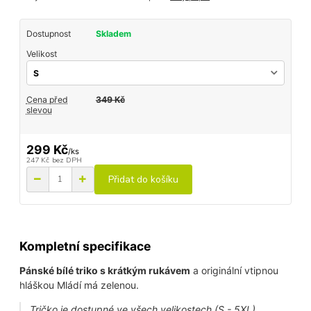
Dostupnost
Skladem
Velikost
Cena před
349 Kč
slevou
299 Kč
/
ks
247 Kč
bez DPH
Přidat do košíku
Kompletní specifikace
Pánské bílé triko s krátkým rukávem
a originální vtipnou
hláškou Mládí má zelenou.
Tričko je dostupné ve všech velikostech (S - 5XL).