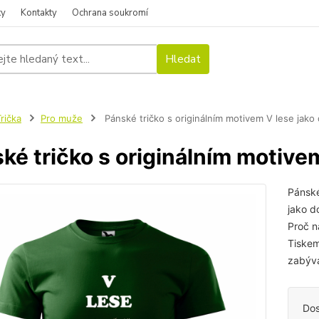
ky
Kontakty
Ochrana soukromí
Hledat
rička
Pro muže
Pánské tričko s originálním motivem V lese jako
ké tričko s originálním motive
Pánské
jako d
Proč n
Tiskem
zabývá
Dos