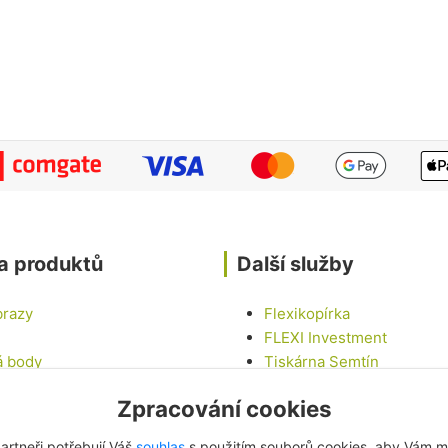
a produktů
Další služby
brazy
Flexikopírka
FLEXI Investment
á body
Tiskárna Semtín
Tinny house U LABE
Zpracování cookies
epky
Chalupa na vesnici
vé sady
LED Car - Mobilní LED ob
artneři potřebují Váš
souhlas
s použitím souborů cookies, aby Vám m