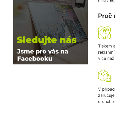
Proč 
Tiskem 
reklamn
více než 
V případ
zaručuj
druhého 