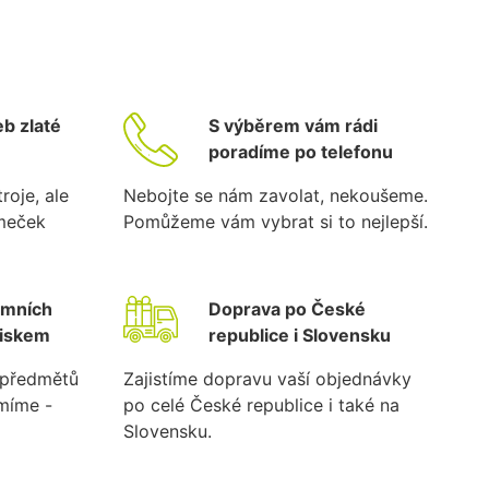
b zlaté
S výběrem vám rádi
poradíme po telefonu
roje, ale
Nebojte se nám zavolat, nekoušeme.
ámeček
Pomůžeme vám vybrat si to nejlepší.
emních
Doprava po České
tiskem
republice i Slovensku
k předmětů
Zajistíme dopravu vaší objednávky
umíme -
po celé České republice i také na
Slovensku.