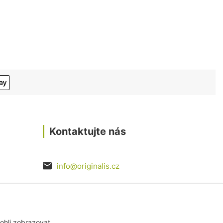
Kontaktujte nás
info@originalis.cz
razovka
ohli zobrazovat