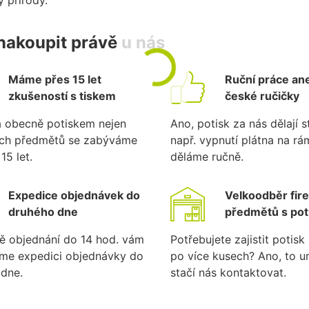
nakoupit právě u nás
Máme přes 15 let
Ruční práce ane
zkušeností s tiskem
české ručičky
a obecně potiskem nejen
Ano, potisk za nás dělají st
ích předmětů se zabýváme
např. vypnutí plátna na r
15 let.
děláme ručně.
Expedice objednávek do
Velkoodběr fir
druhého dne
předmětů s po
ě objednání do 14 hod. vám
Potřebujete zajistit potis
eme expedici objednávky do
po více kusech? Ano, to 
dne.
stačí nás kontaktovat.