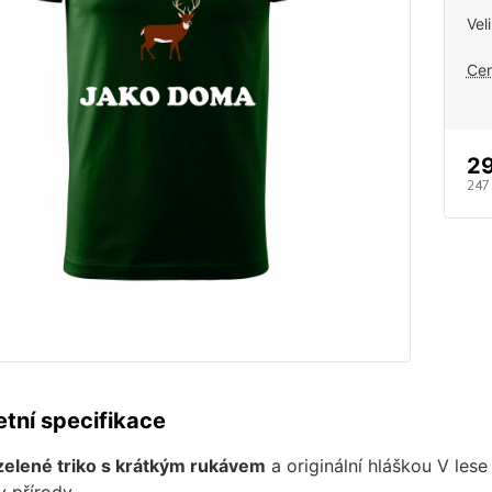
Vel
Cen
29
247
tní specifikace
zelené triko s krátkým rukávem
a originální hláškou V lese
y přírody.