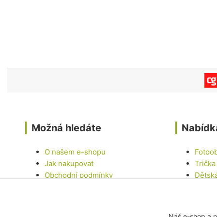
Možná hledáte
Nabídk
O našem e-shopu
Fotoo
Jak nakupovat
Trička
Obchodní podmínky
Dětsk
Kontakty
Hrnky
Samol
Dárko
Náš e-shop a p