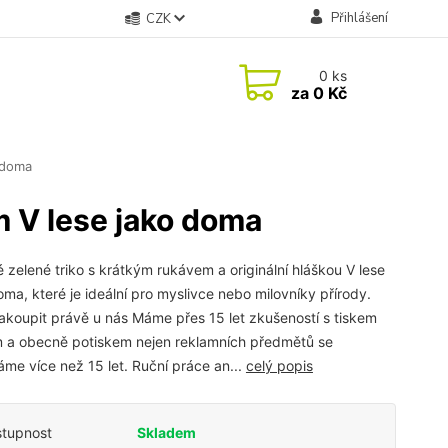
Přihlášení
CZK
0
ks
za
0 Kč
 doma
m V lese jako doma
 zelené triko s krátkým rukávem a originální hláškou V lese
oma, které je ideální pro myslivce nebo milovníky přírody.
akoupit právě u nás Máme přes 15 let zkušeností s tiskem
 a obecně potiskem nejen reklamních předmětů se
me více než 15 let. Ruční práce an...
celý popis
tupnost
Skladem