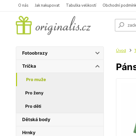
O nás
Jak nakupovat
Tabulka velikostí
Obchodní podmín
Úvod
T
Fotoobrazy
Páns
Trička
Pro muže
Pro ženy
Pro děti
Dětská body
Hrnky