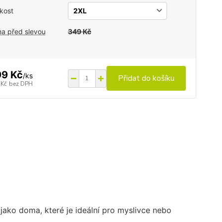
ikost
a před slevou
349 Kč
9 Kč
/
ks
Přidat do košíku
 Kč
bez DPH
 jako doma, které je ideální pro myslivce nebo