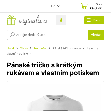
0
ks
CZK
za
0 Kč
Menu
Hledat
Úvod
Trička
Pro muže
Pánské tričko s krátkým rukávem a
vlastním potiskem
Pánské tričko s krátkým
rukávem a vlastním potiskem