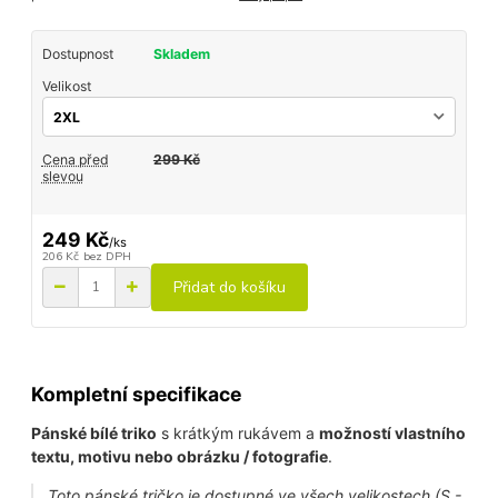
Dostupnost
Skladem
Velikost
Cena před
299 Kč
slevou
249 Kč
/
ks
206 Kč
bez DPH
Přidat do košíku
Kompletní specifikace
Pánské bílé triko
s krátkým rukávem a
možností vlastního
textu, motivu nebo obrázku / fotografie
.
Toto pánské tričko je dostupné ve všech velikostech (S -