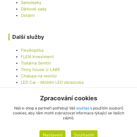
Samolepky
Dárkové sady
Ostatní
Další služby
Flexikopírka
FLEXI Investment
Tiskárna Semtín
Tinny house U LABE
Chalupa na vesnici
LED Car - Mobilní LED obrazovka
Zpracování cookies
Kontaktujte nás
Náš e-shop a partneři potřebují Váš
souhlas
s použitím souborů
cookies, aby Vám mohli zobrazovat informace týkající se Vašich
zájmů.
info@originalis.cz
Nastavení
Souhlasím