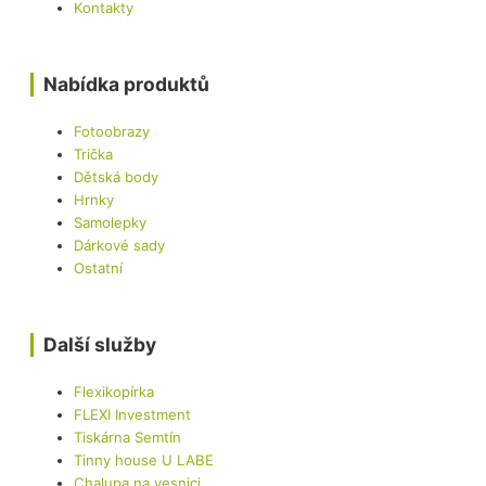
Kontakty
Nabídka produktů
Fotoobrazy
Trička
Dětská body
Hrnky
Samolepky
Dárkové sady
Ostatní
Další služby
Flexikopírka
FLEXI Investment
Tiskárna Semtín
Tinny house U LABE
Chalupa na vesnici