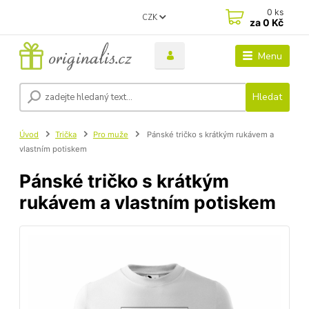
0
ks
CZK
za
0 Kč
Menu
Hledat
Úvod
Trička
Pro muže
Pánské tričko s krátkým rukávem a
vlastním potiskem
Pánské tričko s krátkým
rukávem a vlastním potiskem