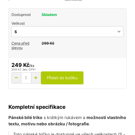
Dostupnost
Skladem
Velikost
Cena před
299 Kč
slevou
249 Kč
/
ks
206 Kč
bez DPH
Přidat do košíku
Kompletní specifikace
Pánské bílé triko
s krátkým rukávem a
možností vlastního
textu, motivu nebo obrázku / fotografie
.
Toto pánské tričko je dostupné ve všech velikostech (S -