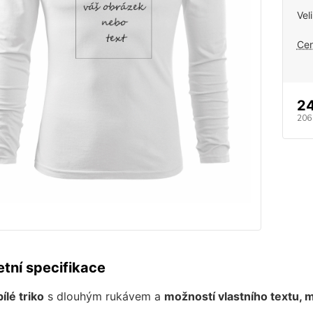
Vel
Cen
2
206
tní specifikace
ílé triko
s dlouhým rukávem a
možností vlastního textu, 