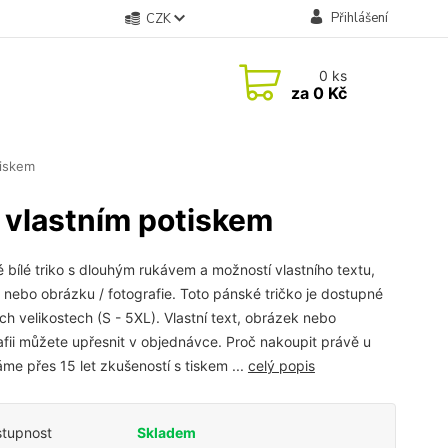
Přihlášení
CZK
0
ks
za
0 Kč
tiskem
 vlastním potiskem
 bílé triko s dlouhým rukávem a možností vlastního textu,
 nebo obrázku / fotografie. Toto pánské tričko je dostupné
ch velikostech (S - 5XL). Vlastní text, obrázek nebo
afii můžete upřesnit v objednávce. Proč nakoupit právě u
me přes 15 let zkušeností s tiskem ...
celý popis
tupnost
Skladem