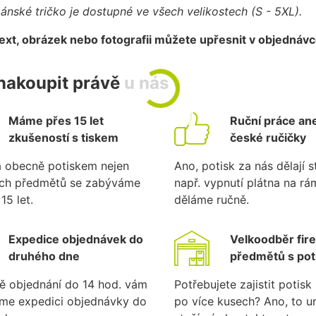
ánské tričko je dostupné ve všech velikostech (S - 5XL).
text, obrázek nebo fotografii můžete upřesnit v objednáv
nakoupit právě u nás
Máme přes 15 let
Ruční práce ane
zkušeností s tiskem
české ručičky
a obecně potiskem nejen
Ano, potisk za nás dělají st
ích předmětů se zabýváme
např. vypnutí plátna na r
15 let.
děláme ručně.
Expedice objednávek do
Velkoodběr fir
druhého dne
předmětů s po
ě objednání do 14 hod. vám
Potřebujete zajistit potis
eme expedici objednávky do
po více kusech? Ano, to 