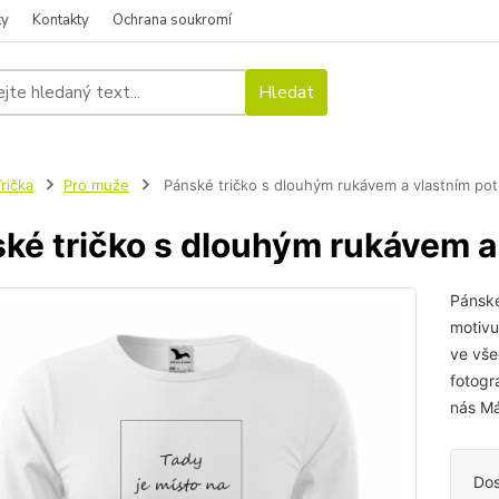
ky
Kontakty
Ochrana soukromí
Hledat
rička
Pro muže
Pánské tričko s dlouhým rukávem a vlastním po
ké tričko s dlouhým rukávem a
Pánské
motivu
ve vše
fotogr
nás Má
Dos