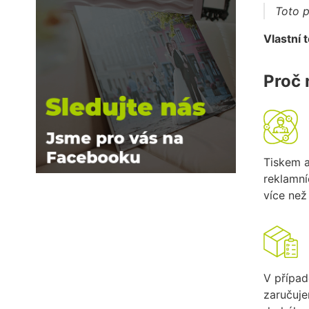
Toto p
Vlastní 
Proč 
Tiskem 
reklamn
více než 
V případ
zaručuj