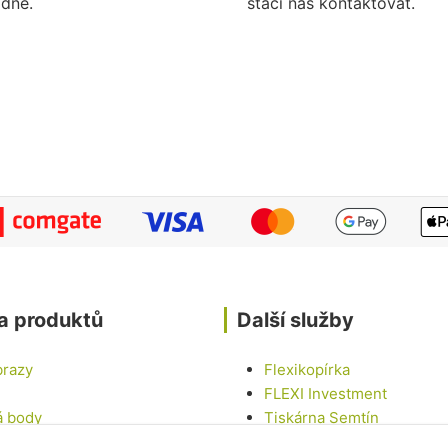
dne.
stačí nás kontaktovat.
a produktů
Další služby
brazy
Flexikopírka
FLEXI Investment
á body
Tiskárna Semtín
Tinny house U LABE