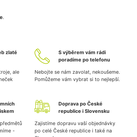
ce
.
b zlaté
S výběrem vám rádi
poradíme po telefonu
roje, ale
Nebojte se nám zavolat, nekoušeme.
ámeček
Pomůžeme vám vybrat si to nejlepší.
emních
Doprava po České
tiskem
republice i Slovensku
k předmětů
Zajistíme dopravu vaší objednávky
umíme -
po celé České republice i také na