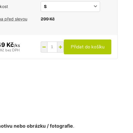
ikost
a před slevou
299 Kč
49 Kč
/
ks
Přidat do košíku
 Kč
bez DPH
motivu nebo obrázku / fotografie
.