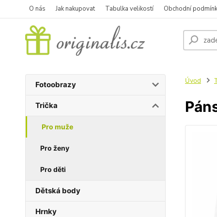
O nás
Jak nakupovat
Tabulka velikostí
Obchodní podmín
Úvod
T
Fotoobrazy
Páns
Trička
Pro muže
Pro ženy
Pro děti
Dětská body
Hrnky