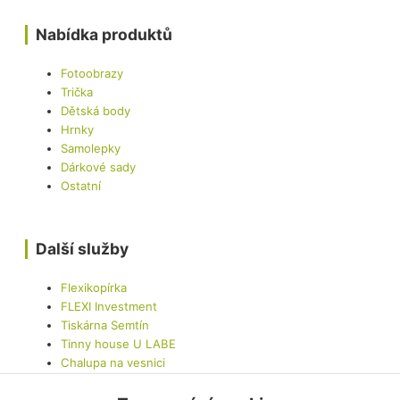
Nabídka produktů
Fotoobrazy
Trička
Dětská body
Hrnky
Samolepky
Dárkové sady
Ostatní
Další služby
Flexikopírka
FLEXI Investment
Tiskárna Semtín
Tinny house U LABE
Chalupa na vesnici
LED Car - Mobilní LED obrazovka