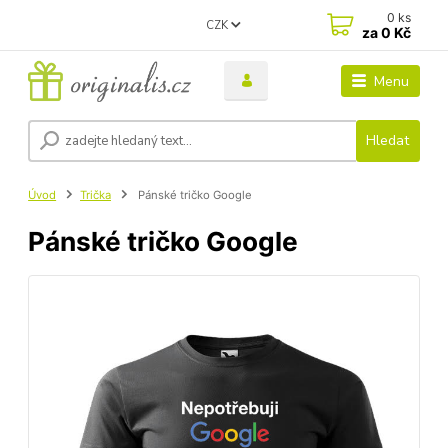
0
ks
CZK
za
0 Kč
Menu
Hledat
Úvod
Trička
Pánské tričko Google
Pánské tričko Google