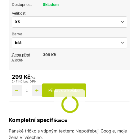
Dostupnost
Skladem
Velikost
Barva
Cena před
399 Kč
slevou
299 Kč
/
ks
247 Kč
bez DPH
Přidat do košíku
Kompletní specifikace
Pánské tričko s vtipným textem: Nepotřebuji Google, moje
žena ví všechno.