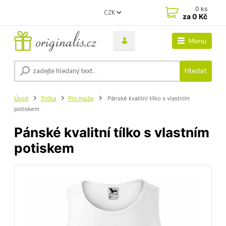
0
ks
CZK
za
0 Kč
Menu
Hledat
Úvod
Trička
Pro muže
Pánské kvalitní tílko s vlastním
potiskem
Pánské kvalitní tílko s vlastním
potiskem