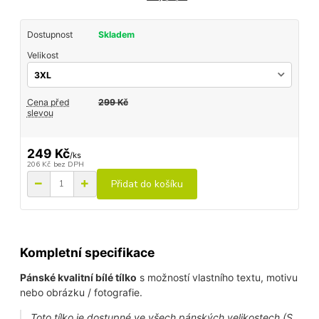
Dostupnost
Skladem
Velikost
Cena před
299 Kč
slevou
249 Kč
/
ks
206 Kč
bez DPH
Přidat do košíku
Kompletní specifikace
Pánské kvalitní bílé tílko
s možností vlastního textu, motivu
nebo obrázku / fotografie.
Toto tílko je dostupné ve všech pánských velikostech (S