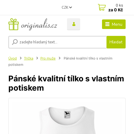
0
ks
CZK
za
0 Kč
Menu
Hledat
Úvod
Trička
Pro muže
Pánské kvalitní tílko s vlastním
potiskem
Pánské kvalitní tílko s vlastním
potiskem