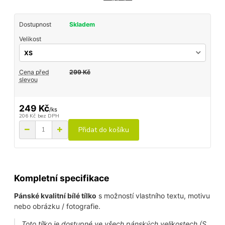
Dostupnost
Skladem
Velikost
Cena před
299 Kč
slevou
249 Kč
/
ks
206 Kč
bez DPH
Přidat do košíku
Kompletní specifikace
Pánské kvalitní bílé tílko
s možností vlastního textu, motivu
nebo obrázku / fotografie.
Toto tílko je dostupné ve všech pánských velikostech (S