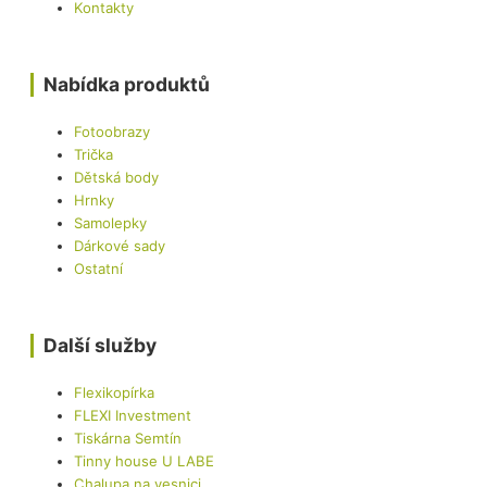
Kontakty
Nabídka produktů
Fotoobrazy
Trička
Dětská body
Hrnky
Samolepky
Dárkové sady
Ostatní
Další služby
Flexikopírka
FLEXI Investment
Tiskárna Semtín
Tinny house U LABE
Chalupa na vesnici