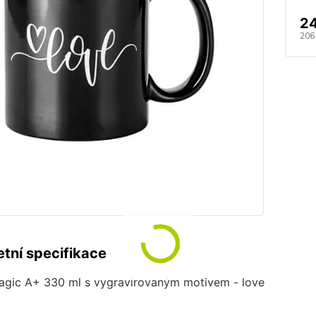
2
206
tní specifikace
agic A+ 330 ml s vygravírovaným motivem - love