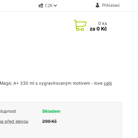
Přihlášení
CZK
0
ks
za
0 Kč
Magic A+ 330 ml s vygravírovaným motivem - love
celý
tupnost
Skladem
a před slevou
299 Kč