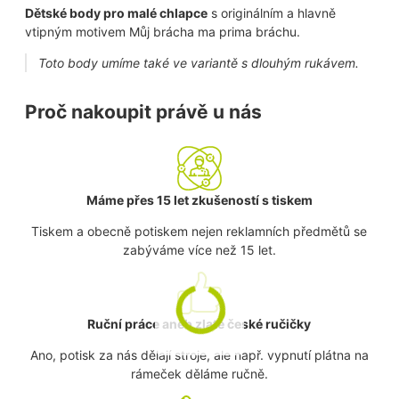
Dětské body pro malé chlapce
s originálním a hlavně
vtipným motivem Můj brácha ma prima bráchu.
Toto body umíme také ve variantě s dlouhým rukávem.
Proč nakoupit právě u nás
Máme přes 15 let zkušeností s tiskem
Tiskem a obecně potiskem nejen reklamních předmětů se
zabýváme více než 15 let.
Ruční práce aneb zlaté české ručičky
Ano, potisk za nás dělají stroje, ale např. vypnutí plátna na
rámeček děláme ručně.