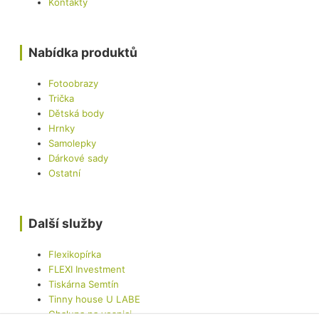
Kontakty
Nabídka produktů
Fotoobrazy
Trička
Dětská body
Hrnky
Samolepky
Dárkové sady
Ostatní
Další služby
Flexikopírka
FLEXI Investment
Tiskárna Semtín
Tinny house U LABE
Chalupa na vesnici