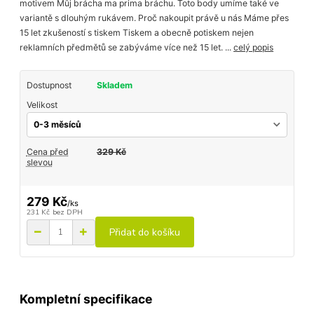
motivem Můj brácha ma prima bráchu. Toto body umíme také ve
variantě s dlouhým rukávem. Proč nakoupit právě u nás Máme přes
15 let zkušeností s tiskem Tiskem a obecně potiskem nejen
reklamních předmětů se zabýváme více než 15 let. ...
celý popis
Dostupnost
Skladem
Velikost
Cena před
329 Kč
slevou
279 Kč
/
ks
231 Kč
bez DPH
Přidat do košíku
Kompletní specifikace