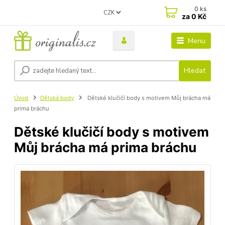
0
ks
CZK
za
0 Kč
Menu
Hledat
Úvod
Dětská body
Dětské klučičí body s motivem Můj brácha má
prima bráchu
Dětské klučičí body s motivem
Můj brácha má prima bráchu