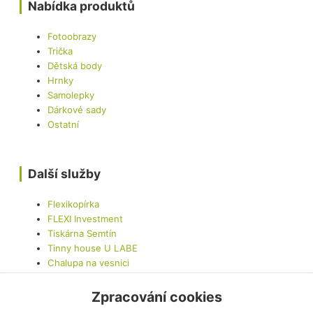
Nabídka produktů
Fotoobrazy
Trička
Dětská body
Hrnky
Samolepky
Dárkové sady
Ostatní
Další služby
Flexikopírka
FLEXI Investment
Tiskárna Semtín
Tinny house U LABE
Chalupa na vesnici
LED Car - Mobilní LED obrazovka
Zpracování cookies