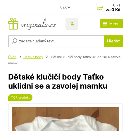
0
ks
CZK
za
0 Kč
Menu
Hledat
Úvod
Dětská body
Dětské klučičí body Taťko uklidni se a zavolej
mamku
Dětské klučičí body Taťko
uklidni se a zavolej mamku
TOP produkt