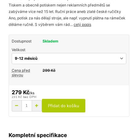
Tiskem a obecně potiskem nejen reklamních předmětů se
zabýváme více než 15 let. Ruční práce aneb zlaté české ručičky
Ano, potisk za nás dělají stroje, ale např. vypnutí plátna na rámeček
děláme ručně. S výběrem vám rád...
celý popis
Dostupnost
Skladem
Velikost
Cena před
299 Kč
slevou
279 Kč
/
ks
231 Kč
bez DPH
Přidat do košíku
Kompletní specifikace