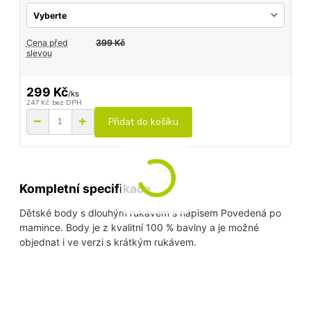
Cena před
399 Kč
slevou
299 Kč
/
ks
247 Kč
bez DPH
Přidat do košíku
Kompletní specifikace
Dětské body s dlouhým rukávem s nápisem Povedená po
mamince. Body je z kvalitní 100 % bavlny a je možné
objednat i ve verzi s krátkým rukávem.