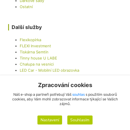
Dárkové sady
Ostatní
Další služby
Flexikopírka
FLEXI Investment
Tiskárna Semtín
Tinny house U LABE
Chalupa na vesnici
LED Car - Mobilní LED obrazovka
Zpracování cookies
Kontaktujte nás
Náš e-shop a partneři potřebují Váš
souhlas
s použitím souborů
cookies, aby Vám mohli zobrazovat informace týkající se Vašich
zájmů.
info@originalis.cz
Nastavení
Souhlasím