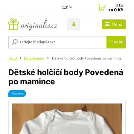
0
ks
CZK
za
0 Kč
Menu
Hledat
Úvod
Dětská body
Dětské holčičí body Povedená po mamince
Dětské holčičí body Povedená
po mamince
Novinka