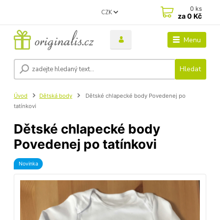
0
ks
CZK
za
0 Kč
Menu
Hledat
Úvod
Dětská body
Dětské chlapecké body Povedenej po
tatínkovi
Dětské chlapecké body
Povedenej po tatínkovi
Novinka