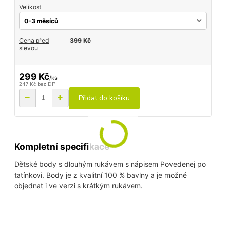
Velikost
Cena před
399 Kč
slevou
299 Kč
/
ks
247 Kč
bez DPH
Přidat do košíku
Kompletní specifikace
Dětské body s dlouhým rukávem s nápisem Povedenej po
tatínkovi. Body je z kvalitní 100 % bavlny a je možné
objednat i ve verzi s krátkým rukávem.