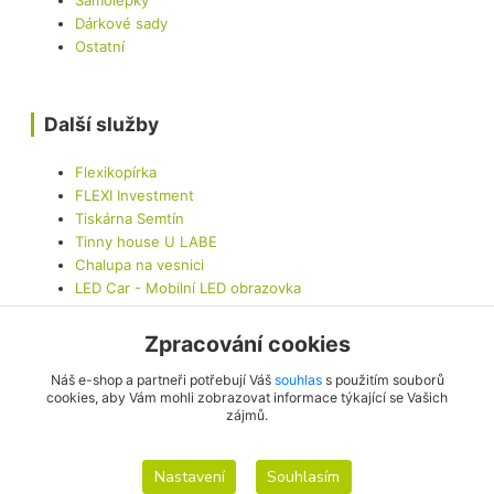
Dárkové sady
Ostatní
Další služby
Flexikopírka
FLEXI Investment
Tiskárna Semtín
Tinny house U LABE
Chalupa na vesnici
LED Car - Mobilní LED obrazovka
Zpracování cookies
Kontaktujte nás
Náš e-shop a partneři potřebují Váš
souhlas
s použitím souborů
cookies, aby Vám mohli zobrazovat informace týkající se Vašich
zájmů.
info@originalis.cz
Nastavení
Souhlasím