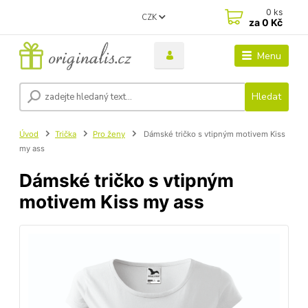
0
ks
CZK
za
0 Kč
Menu
Hledat
Úvod
Trička
Pro ženy
Dámské tričko s vtipným motivem Kiss
my ass
Dámské tričko s vtipným
motivem Kiss my ass