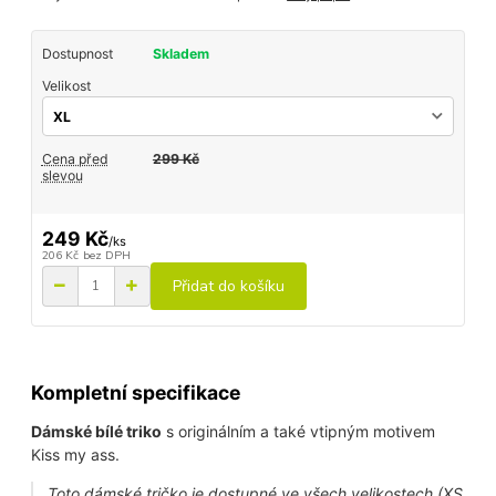
Dostupnost
Skladem
Velikost
Cena před
299 Kč
slevou
249 Kč
/
ks
206 Kč
bez DPH
Přidat do košíku
Kompletní specifikace
Dámské bílé triko
s originálním a také vtipným motivem
Kiss my ass.
Toto dámské tričko je dostupné ve všech velikostech (XS