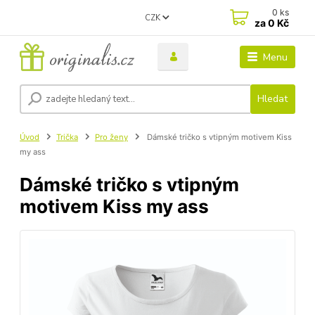
0
ks
CZK
za
0 Kč
Menu
Hledat
Úvod
Trička
Pro ženy
Dámské tričko s vtipným motivem Kiss
my ass
Dámské tričko s vtipným
motivem Kiss my ass