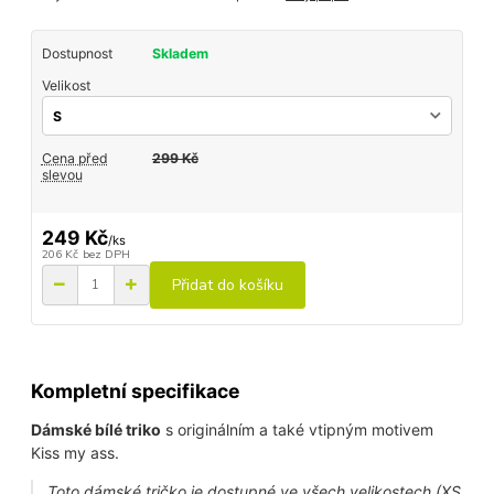
Dostupnost
Skladem
Velikost
Cena před
299 Kč
slevou
249 Kč
/
ks
206 Kč
bez DPH
Přidat do košíku
Kompletní specifikace
Dámské bílé triko
s originálním a také vtipným motivem
Kiss my ass.
Toto dámské tričko je dostupné ve všech velikostech (XS