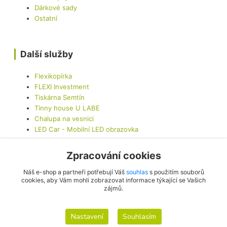
Dárkové sady
Ostatní
Další služby
Flexikopírka
FLEXI Investment
Tiskárna Semtín
Tinny house U LABE
Chalupa na vesnici
LED Car - Mobilní LED obrazovka
Zpracování cookies
Kontaktujte nás
Náš e-shop a partneři potřebují Váš
souhlas
s použitím souborů
cookies, aby Vám mohli zobrazovat informace týkající se Vašich
zájmů.
info@originalis.cz
Nastavení
Souhlasím