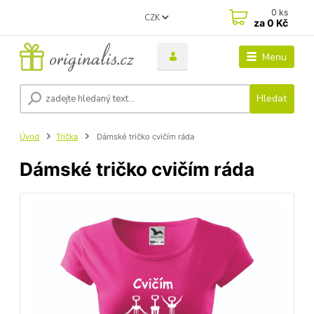
0
ks
CZK
za
0 Kč
Menu
Hledat
Úvod
Trička
Dámské tričko cvičím ráda
Dámské tričko cvičím ráda