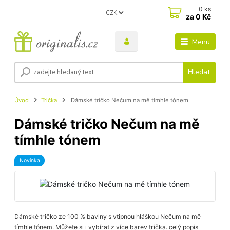
0
ks
CZK
za
0 Kč
Menu
Hledat
Úvod
Trička
Dámské tričko Nečum na mě tímhle tónem
Dámské tričko Nečum na mě
tímhle tónem
Novinka
Dámské tričko ze 100 % bavlny s vtipnou hláškou Nečum na mě
tímhle tónem. Můžete si i vybírat z více barev trička.
celý popis