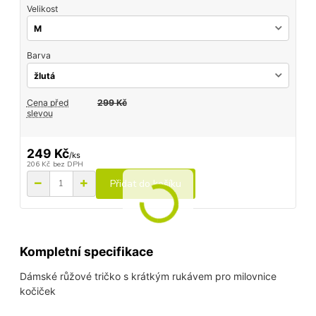
Velikost
Barva
Cena před
299 Kč
slevou
249 Kč
/
ks
206 Kč
bez DPH
Přidat do košíku
Kompletní specifikace
Dámské růžové tričko s krátkým rukávem pro milovnice
kočiček