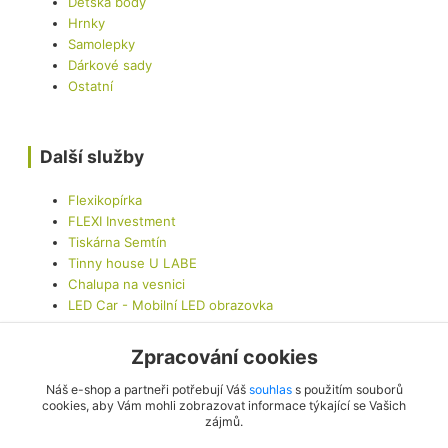
Dětská body
Hrnky
Samolepky
Dárkové sady
Ostatní
Další služby
Flexikopírka
FLEXI Investment
Tiskárna Semtín
Tinny house U LABE
Chalupa na vesnici
LED Car - Mobilní LED obrazovka
Zpracování cookies
Kontaktujte nás
Náš e-shop a partneři potřebují Váš
souhlas
s použitím souborů
cookies, aby Vám mohli zobrazovat informace týkající se Vašich
zájmů.
info@originalis.cz