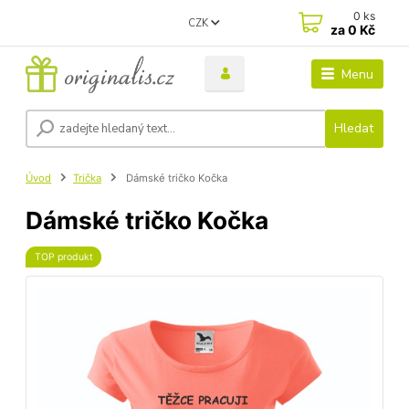
0
ks
CZK
za
0 Kč
Menu
Hledat
Úvod
Trička
Dámské tričko Kočka
Dámské tričko Kočka
TOP produkt